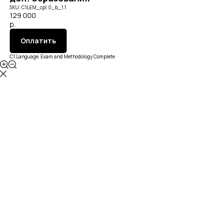
SKU:
C1LEM_cpl.0_b_1.1
129 000
р.
Оплатить
C1 Language, Exam and Methodology Complete