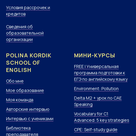
Условия рассрочек и
кредитов
Сведения об
образовательной
организации
POLINA KORDIK
МИНИ-КУРСЫ
SCHOOL OF
FREE | Универсальная
ENGLISH
программа подготовки к
ЕГЭ по английскому языку
Обо мне
Environment: Pollution
Мое образование
Delta M2 + урок по CAE
Моя команда
Speaking
Авторские интервью
Vocabulary for C1
Интервью с учениками
Advanced: 5 key strategies
Библиотека
CPE: Self-study guide
преподавателя