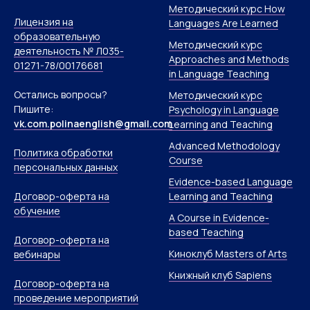
Методический курс How
Лицензия на
Languages Are Learned
образовательную
Методический курс
деятельность № Л035-
Approaches and Methods
01271-78/00176681
in Language Teaching
Остались вопросы?
Методический курс
Пишите:
Psychology in Language
vk.com.polinaenglish@gmail.com
Learning and Teaching
Advanced Methodology
Политика обработки
Course
персональных данных
Evidence-based Language
Договор-оферта на
Learning and Teaching
обучение
A Course in Evidence-
based Teaching
Договор-оферта на
Киноклуб Masters of Arts
вебинары
Книжный клуб Sapiens
Договор-оферта на
проведение мероприятий