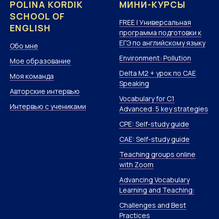
POLINA KORDIK
МИНИ-КУРСЫ
SCHOOL OF
FREE | Универсальная
ENGLISH
программа подготовки к
ЕГЭ по английскому языку
Обо мне
Environment: Pollution
Мое образование
Delta M2 + урок по CAE
Моя команда
Speaking
Авторские интервью
Vocabulary for C1
Интервью с учениками
Advanced: 5 key strategies
CPE: Self-study guide
CAE: Self-study guide
Teaching groups online
with Zoom
Advancing Vocabulary
Learning and Teaching:
Challenges and Best
Practices