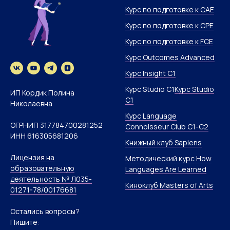
Курс по подготовке к CAE
Курс по подготовке к CPE
Курс по подготовке к FCE
Курс Outcomes Advanced
Курс Insight C1
Курс Studio C1
Курс Studio
ИП Кордик Полина
C1
Николаевна
Курс Language
ОГРНИП 317784700281252
Connoisseur Club С1-C2
ИНН 616305681206
Книжный клуб Sapiens
Лицензия на
Методический курс How
образовательную
Languages Are Learned
деятельность № Л035-
Киноклуб Masters of Arts
01271-78/00176681
Остались вопросы?
Пишите: