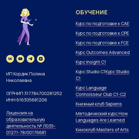
ОБУЧЕНИЕ
Курс по подготовке к CAE
Курс по подготовке к CPE
Курс по подготовке к FCE
Курс Outcomes Advanced
Курс Insight C1
Курс Studio C1
Курс Studio
ИП Кордик Полина
C1
Николаевна
Курс Language
ОГРНИП 317784700281252
Connoisseur Club С1-C2
ИНН 616305681206
Книжный клуб Sapiens
Лицензия на
Методический курс How
образовательную
Languages Are Learned
деятельность № Л035-
Киноклуб Masters of Arts
01271-78/00176681