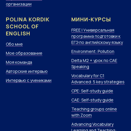
организации
POLINA KORDIK
МИНИ-КУРСЫ
SCHOOL OF
FREE | Универсальная
ENGLISH
программа подготовки к
ЕГЭ по английскому языку
Обо мне
Environment: Pollution
Мое образование
Delta M2 + урок по CAE
Моя команда
Speaking
Авторские интервью
Vocabulary for C1
Интервью с учениками
Advanced: 5 key strategies
CPE: Self-study guide
CAE: Self-study guide
Teaching groups online
with Zoom
Advancing Vocabulary
Learning and Teaching: