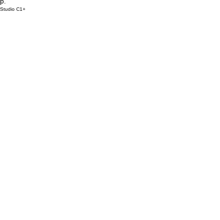
р.
Studio C1+