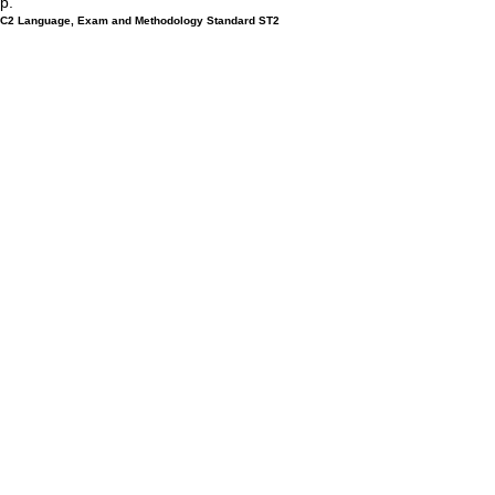
р.
С2 Language, Exam and Methodology Standard ST2