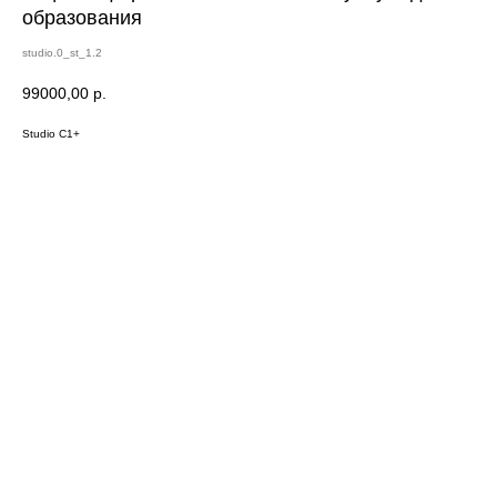
образования
studio.0_st_1.2
99000,00
р.
Studio C1+