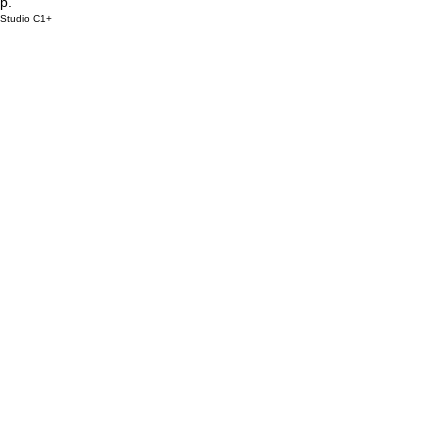
р.
Studio C1+