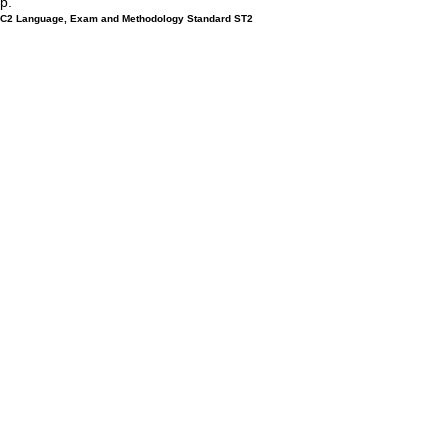
р.
С2 Language, Exam and Methodology Standard ST2